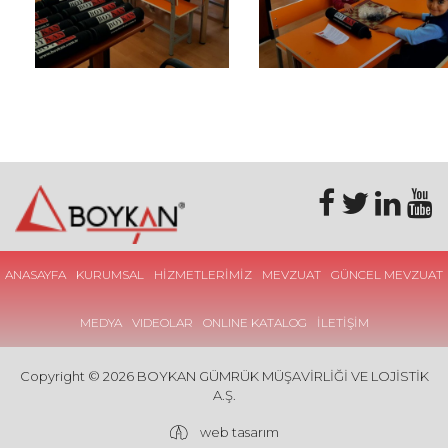
ANASAYFA
KURUMSAL
HİZMETLERİMİZ
MEVZUAT
GÜNCEL MEVZUAT
MEDYA
VIDEOLAR
ONLINE KATALOG
İLETİŞİM
Copyright © 2026 BOYKAN GÜMRÜK MÜŞAVİRLİĞİ VE LOJİSTİK
A.Ş.
web tasarım