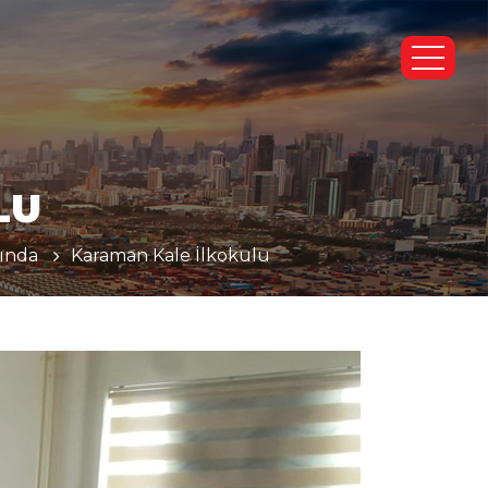
LU
ında
Karaman Kale İlkokulu