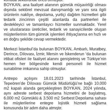
BOYKAN, ana faaliyet alanının gümrük müşavirliği olması
dışında sektörel mevzuat danışmanlığı ve yanı sıra ilgili
ürünlerin nakliye, depolama, yurtiçi dağıtım hizmetleri gibi
tedarik zincirinin çeşitli alanlarda da partnerleri ile
destekleyici ve tamamlayıcı hizmetler sunmaktadır. Yerel
ve uluslararası üreticiler, tedarik ve sanayicilerde oluşan
müşterilerinin tüm gümrük işlemleri ihtiyaçlarına en hızlı ve
en doğru şekilde cevap vermektedir.
Merkezi İstanbul’da bulunan BOYKAN, Ambarlı, Muratbey,
22 - Petrokimyasallar 09 - 15
Derince, Dilovası, İzmir, Mersin ve İskenderun ‘da bulunan
Haziran 2025 Referans Fiyat...
irtibat ofisleri ile faaliyet alanını genişletmiş ve Türkiye’nin
hemen her bölgesinde kendi personeli ile hizmet
sunabilme imkanına sahip olmuştur.
PETROKİMYASAL ÜRÜNLERİ
REFERANS FİYATLARI AİT OLDUĞU
Antrepo açılışını 18.01.2023 tarihinde İstanbul,
DÖNEM: 9 - 15 Haziran 2025 BİRİM : ABD
DOLARI/TON G. T. İ. P. ÜRÜN ADI...
Tepeören'de Dilovası Gümrük Müdürlüğü'ne bağlı 10.000
m2 kapalı alanda gerçekleştiren BOYKAN, 2024 yılında,
aynı adreste serbest depolama hizmetini de başlatmış,
6.000 m2 Gümrüklü & 3.500 m2 Serbest Depolama sahası
21 - Petrokimyasallar 02 - 08
ile müşterilerine entegre lojistik hizmeti sağlama
Haziran 2025 Referans Fiyat...
konusunda bir adım daha atmıştır.