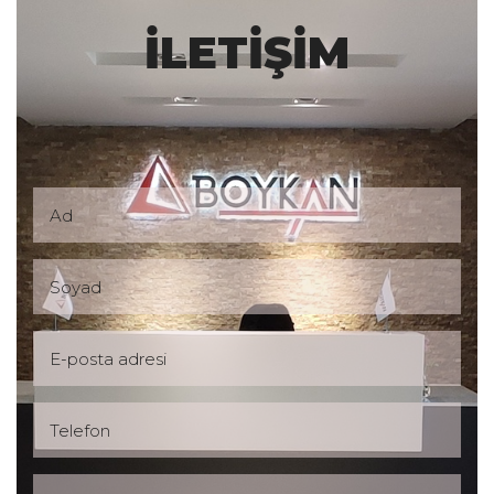
kapsayan” olmak üzere iki gruba...
İLETİŞİM
ÖDEME ŞEKİLLERİ
Dış Ticarette Ödeme Şekilleri Uluslararası
ticaret iş dünyasına yeni açılımlar
sağlamakta ama bir yandan da, ülkeler
farklı hukuk sistemlerine ve farklı...