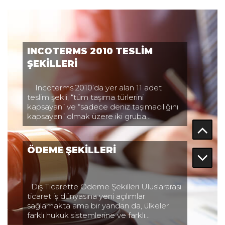
sağlamakta ama bir yandan da, ülkeler
farklı hukuk sistemlerine ve farklı...
GÜMRÜK TERİMLERİ
TÜRKÇE FRANSIZCA İNGİLİZCE Aktarma
beyanı Déclaration pour transbordement
Declaration for transhipment Aktarmak
Transborder To tranship Ambalaj listesi...
27 - Petrokimyasallar 14 - 20
Temmuz 2025 Referans...
PETROKİMYASAL ÜRÜNLERİ
REFERANS FİYATLARI AİT OLDUĞU
DÖNEM: 14 - 20 Temmuz 2025 BİRİM :
ABD DOLARI/TON G. T. İ. P. ÜRÜN ADI...