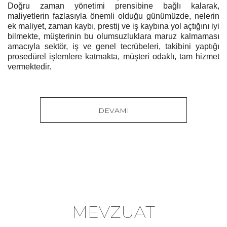
Doğru zaman yönetimi prensibine bağlı kalarak,
PETROKİMYASAL ÜRÜNLERİ
maliyetlerin fazlasıyla önemli olduğu günümüzde, nelerin
REFERANS FİYATLARI AİT OLDUĞU
ek maliyet, zaman kaybı, prestij ve iş kaybına yol açtığını iyi
DÖNEM: 2 - 8 Haziran 2025 BİRİM : ABD
bilmekte, müşterinin bu olumsuzluklara maruz kalmaması
DOLARI/TON G. T. İ. P. ÜRÜN ADI...
amacıyla sektör, iş ve genel tecrübeleri, takibini yaptığı
prosedürel işlemlere katmakta, müşteri odaklı, tam hizmet
vermektedir.
INCOTERMS 2010 TESLİM
ŞEKİLLERİ
DEVAMI
Incoterms 2010’da yer alan 11 adet
teslim şekli, “tüm taşıma türlerini
kapsayan” ve “sadece deniz taşımacılığını
kapsayan” olmak üzere iki gruba...
ÖDEME ŞEKİLLERİ
MEVZUAT
Dış Ticarette Ödeme Şekilleri Uluslararası
ticaret iş dünyasına yeni açılımlar